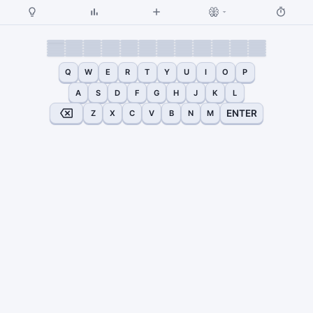
Q
W
E
R
T
Y
U
I
O
P
A
S
D
F
G
H
J
K
L
ENTER
Z
X
C
V
B
N
M